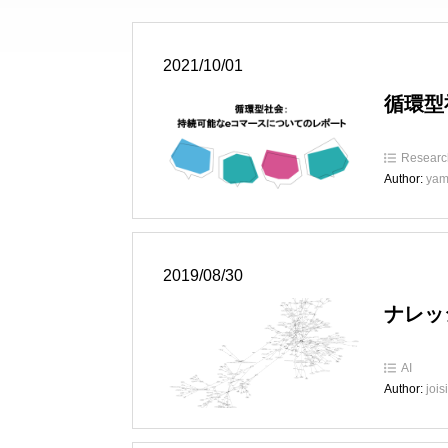
2021/10/01
循環型
Researc
Author:
yam
2019/08/30
ナレッ
AI
Author:
jois