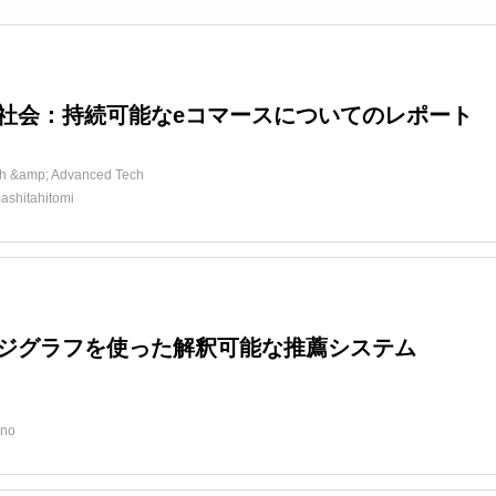
社会：持続可能なeコマースについてのレポート
h &amp; Advanced Tech
ashitahitomi
ジグラフを使った解釈可能な推薦システム
ino