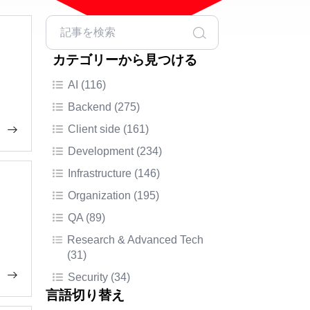
カテゴリーから見つける
AI (116)
Backend (275)
Client side (161)
Development (234)
Infrastructure (146)
Organization (195)
QA (89)
Research & Advanced Tech
(31)
Security (34)
言語切り替え