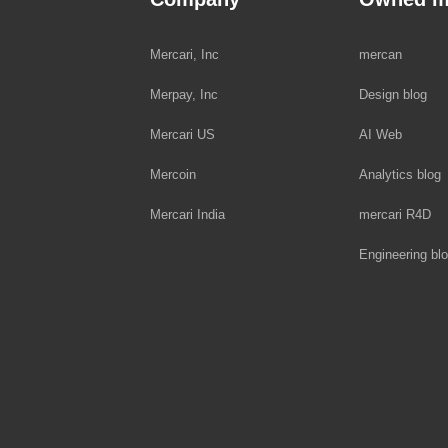
Mercari, Inc
mercan
Merpay, Inc
Design blog
Mercari US
AI Web
Mercoin
Analytics blog
Mercari India
mercari R4D
Engineering bl