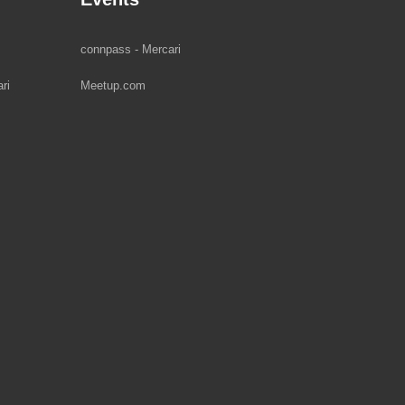
connpass - Mercari
ri
Meetup.com