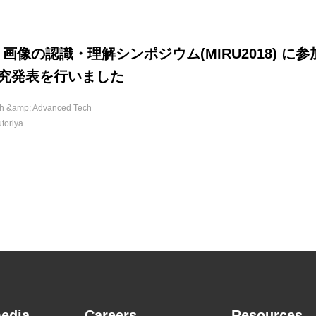
 画像の認識・理解シンポジウム(MIRU2018) に参
究発表を行いました
h &amp; Advanced Tech
toriya
edia
Careers
Resources