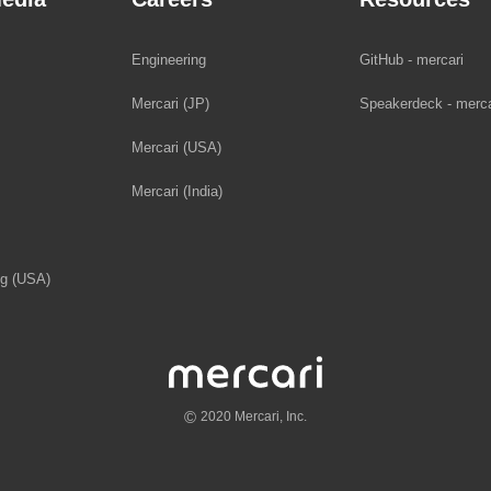
Engineering
GitHub - mercari
Mercari (JP)
Speakerdeck - merca
Mercari (USA)
Mercari (India)
og (USA)
©
2020 Mercari, Inc.