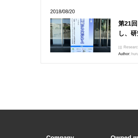
2018/08/20
第21回
し、研
Researc
Author:
huru
Company
Owned m