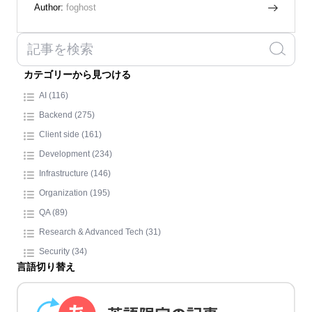
Author:
foghost
カテゴリーから見つける
AI (116)
Backend (275)
Client side (161)
Development (234)
Infrastructure (146)
Organization (195)
QA (89)
Research & Advanced Tech (31)
Security (34)
言語切り替え