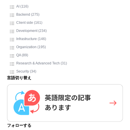
AI (116)
Backend (275)
Client side (161)
Development (234)
Infrastructure (146)
Organization (195)
QA (89)
Research & Advanced Tech (31)
Security (34)
言語切り替え
フォローする