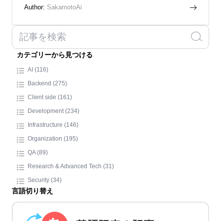
Author:
SakamotoAi
カテゴリーから見つける
AI (116)
Backend (275)
Client side (161)
Development (234)
Infrastructure (146)
Organization (195)
QA (89)
Research & Advanced Tech (31)
Security (34)
言語切り替え