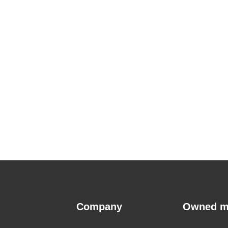
Company
Owned m