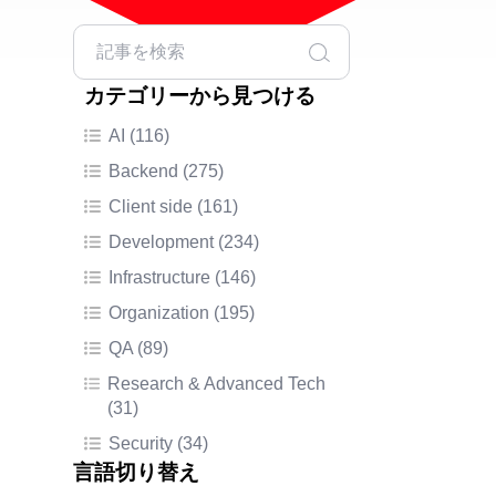
カテゴリーから見つける
AI (116)
Backend (275)
Client side (161)
Development (234)
Infrastructure (146)
Organization (195)
QA (89)
Research & Advanced Tech
(31)
Security (34)
言語切り替え