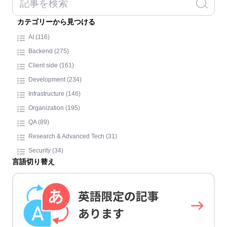
カテゴリーから見つける
AI (116)
Backend (275)
Client side (161)
Development (234)
Infrastructure (146)
Organization (195)
QA (89)
Research & Advanced Tech (31)
Security (34)
言語切り替え