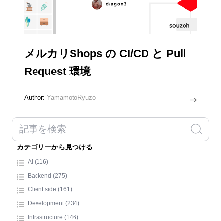
メルカリShops の CI/CD と Pull
Request 環境
Author:
YamamotoRyuzo
カテゴリーから見つける
AI (116)
Backend (275)
Client side (161)
Development (234)
Infrastructure (146)