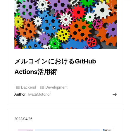
メルコインにおけるGitHub
Actions活用術
Backend
Development
Author:
IwataMotonori
2023/04/26