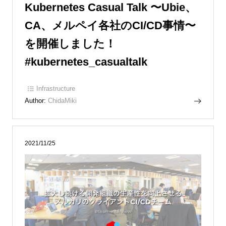
Kubernetes Casual Talk 〜Ubie、
CA、メルペイ各社のCI/CD事情〜
を開催しました！
#kubernetes_casualtalk
Infrastructure
Author:
ChidaMiki
2021/11/25