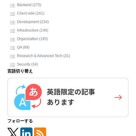
Backend (275)
Client side (161)
Development (234)
Infrastructure (146)
Organization (195)
QA (89)
Research & Advanced Tech (31)
Security (34)
言語切り替え
フォローする