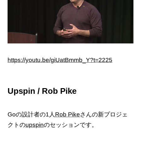
https://youtu.be/giUatBmmb_Y?t=2225
Upspin / Rob Pike
Goの設計者の1人
Rob Pike
さんの新プロジェ
クトの
upspin
のセッションです。