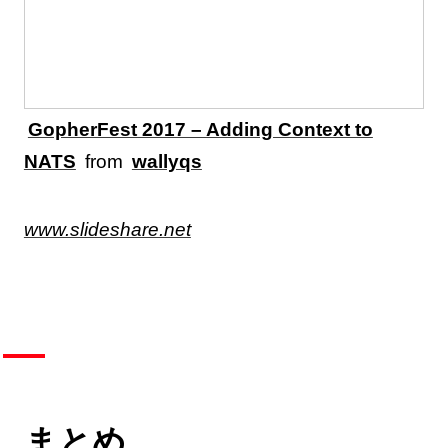
GopherFest 2017 – Adding Context to
NATS
from
wallyqs
www.slideshare.net
まとめ