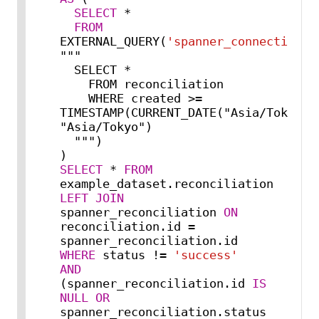
SELECT
*
FROM
EXTERNAL_QUERY(
'spanner_connection_e
"""

  SELECT *

    FROM reconciliation

    WHERE created >= 
TIMESTAMP(CURRENT_DATE("Asia
/
Tokyo"),
"Asia
/
Tokyo")

  """)

SELECT
*
FROM
LEFT
JOIN
spanner_reconciliation 
ON
reconciliation.id 
=
WHERE
 status 
!=
'success'
AND
(spanner_reconciliation.id 
IS
NULL
OR
spanner_reconciliation.status 