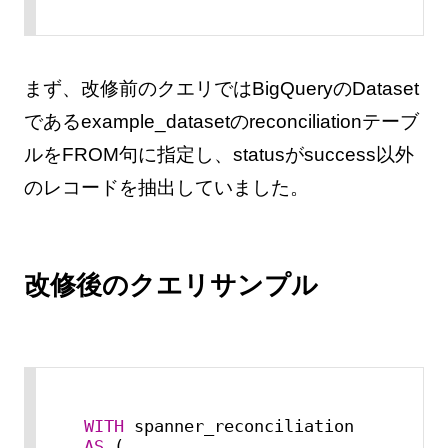
まず、改修前のクエリではBigQueryのDataset
であるexample_datasetのreconciliationテーブ
ルをFROM句に指定し、statusがsuccess以外
のレコードを抽出していました。
改修後のクエリサンプル
WITH
 spanner_reconciliation 
AS
 (
