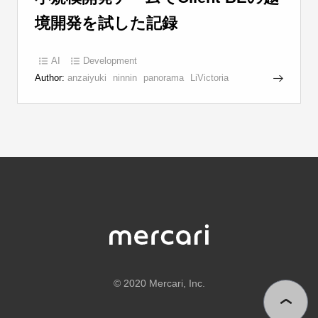
境開発を試した記録
AI
Development
Author:
anzaiyuki
ninnin
panorama
LiVictoria
©
2020 Mercari, Inc.