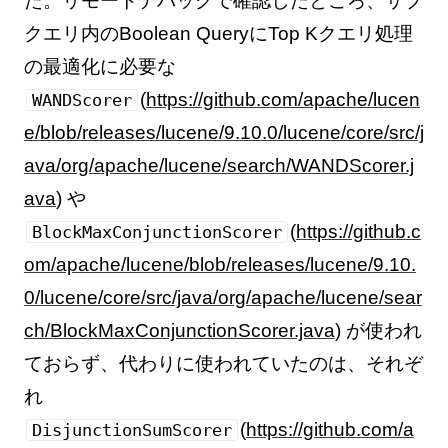
た。リモートデバッグで確認したところ、サブ
クエリ内のBoolean QueryにTop Kクエリ処理
の最適化に必要な
(
https://github.com/apache/lucen
WANDScorer
e/blob/releases/lucene/9.10.0/lucene/core/src/j
ava/org/apache/lucene/search/WANDScorer.j
ava
) や
(
https://github.c
BlockMaxConjunctionScorer
om/apache/lucene/blob/releases/lucene/9.10.
0/lucene/core/src/java/org/apache/lucene/sear
ch/BlockMaxConjunctionScorer.java
) が使われ
ておらず、代わりに使われていたのは、それぞ
れ
(
https://github.com/a
DisjunctionSumScorer