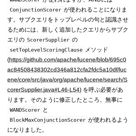
が使われることになりま
ConjunctionScorer
す。サブクエリをトップレベルの句と認識させ
るためには、新しく追加したクエリからサブク
エリの
の
ScorerSupplier
メソッド
setTopLevelScoringClause
(
https://github.com/apache/lucene/blob/695c0
ac84508438302cd346a812cfa2fdc5a10df/luc
ene/core/src/java/org/apache/lucene/search/S
corerSupplier.java#L46-L54
) を呼ぶ必要があ
ります。そのように修正したところ、無事に
と
WANDScorer
が使われるよう
BlockMaxConjunctionScorer
になりました。