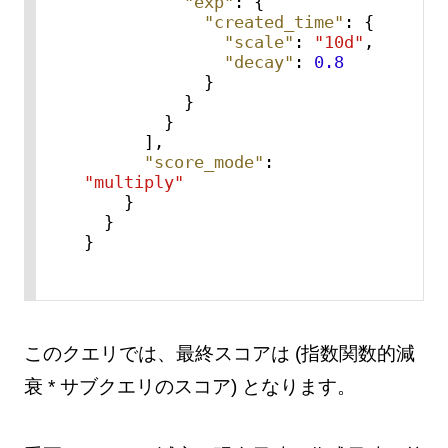
"exp"
:
{
"created_time"
:
{
"scale"
:
"10d"
,
"decay"
:
0.8
}
}
}
]
,
"score_mode"
:
"multiply"
}
}
}
このクエリでは、最終スコアは (指数関数的減
衰 * サブクエリのスコア) となります。