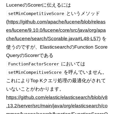
LuceneのScorerに伝えるには
というメソッド
setMinCompetitiveScore
(
https://github.com/apache/lucene/blob/releas
es/lucene/9.10.0/lucene/core/src/java/org/apa
che/lucene/search/Scorable.java#L48-L57
) を
使うのですが、ElasticsearchのFunction Score
QueryのScorerである
においては
FunctionFactorScorer
を呼んでいません。
setMinCompeitiveScore
これによりTop Kクエリ処理の最適化がされて
いないことがわかります。
https://github.com/elastic/elasticsearch/blob/v8
.13.2/server/src/main/java/org/elasticsearch/co