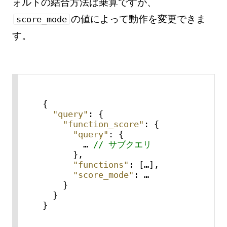
ォルトの結合方法は乗算ですが、
の値によって動作を変更できま
score_mode
す。
{
"query"
:
{
"function_score"
:
{
"query"
:
{
        … 
// サブクエリ
}
,
"functions"
:
[
…
]
,
"score_mode"
:
 …   

}
}
}