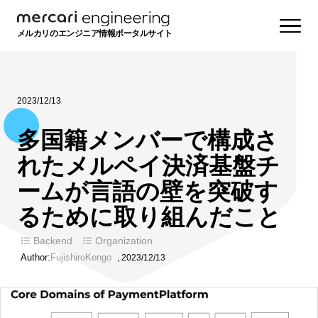
メルカリのエンジニア情報ポータルサイト
2023/12/13
多国籍メンバーで構成さ
れたメルペイ決済基盤チ
ームが言語の壁を突破す
るために取り組んだこと
Backend
Organization
Author:
FujishiroKengo
,
2023/12/13