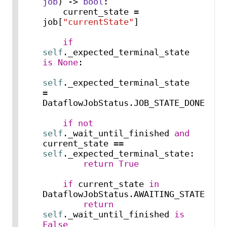
job
) -> 
bool
:

    current_state = 
job[
"currentState"
]

if
self
._expected_terminal_state 
is
None
:

self
._expected_terminal_state 
= 
DataflowJobStatus.JOB_STATE_DONE

if
not
self
._wait_until_finished 
and
current_state == 
self
._expected_terminal_state:

return
True
if
 current_state 
in
DataflowJobStatus.AWAITING_STATES:

return
self
._wait_until_finished 
is
False