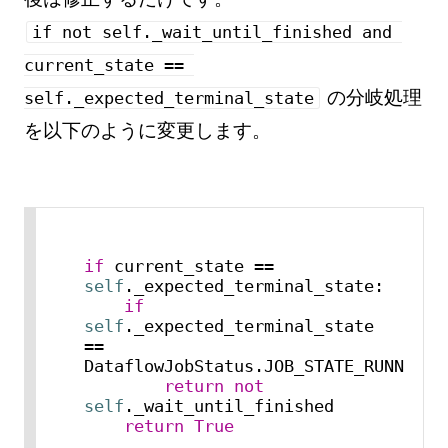
if not self._wait_until_finished and 
current_state == 
の分岐処理
self._expected_terminal_state
を以下のように変更します。
if
 current_state == 
self
._expected_terminal_state:

if
self
._expected_terminal_state 
== 
DataflowJobStatus.JOB_STATE_RUNNING:

return
not
self
._wait_until_finished

return
True