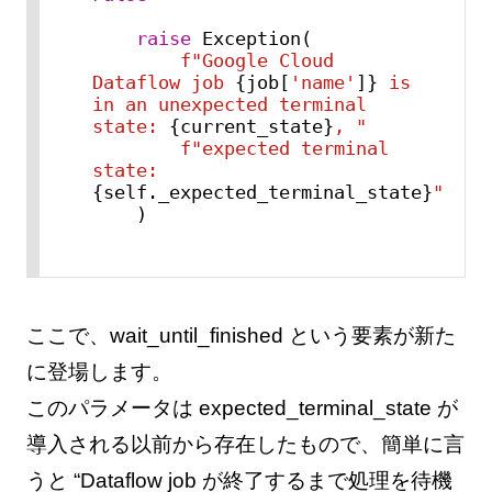
raise
 Exception(

f"Google Cloud 
Dataflow job 
{job[
'name'
]}
 is 
in an unexpected terminal 
state: 
{current_state}
, "
f"expected terminal 
state: 
{self._expected_terminal_state}
"
    )
ここで、wait_until_finished という要素が新た
に登場します。
このパラメータは expected_terminal_state が
導入される以前から存在したもので、簡単に言
うと “Dataflow job が終了するまで処理を待機