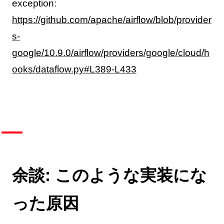
exception:
https://github.com/apache/airflow/blob/provider
s-
google/10.9.0/airflow/providers/google/cloud/h
ooks/dataflow.py#L389-L433
余談: このような実装にな
った原因