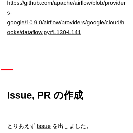
https://github.com/apache/airflow/blob/provider
s-
google/10.9.0/airflow/providers/google/cloud/h
ooks/dataflow.py#L130-L141
Issue, PR の作成
とりあえず
Issue
を出しました。