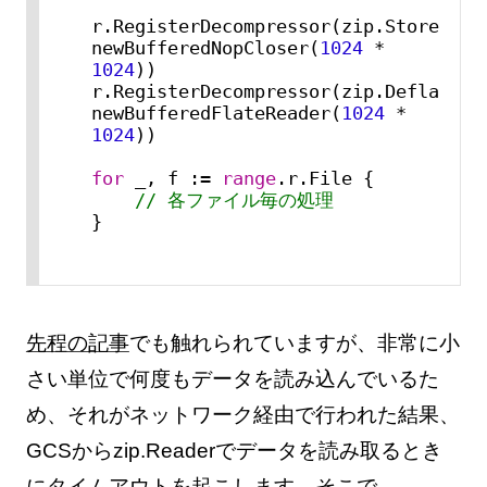
r.RegisterDecompressor(zip.Store, 
newBufferedNopCloser(
1024
 * 
1024
))

r.RegisterDecompressor(zip.Deflate, 
newBufferedFlateReader(
1024
 * 
1024
))

for
 _, f := 
range
.r.File {

// 各ファイル毎の処理
}
先程の記事
でも触れられていますが、非常に小
さい単位で何度もデータを読み込んでいるた
め、それがネットワーク経由で行われた結果、
GCSからzip.Readerでデータを読み取るとき
にタイムアウトを起こします。そこで、