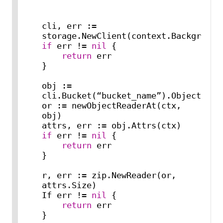
cli, err := 
if
 err != 
nil
 {

return
 err

}

obj := 
cli.Bucket(“bucket_name”).Object(“zip
or := newObjectReaderAt(ctx, 
obj)

if
 err != 
nil
 {

return
 err

}

r, err := zip.NewReader(or, 
attrs.Size)

If err != 
nil
 {

return
 err

}
