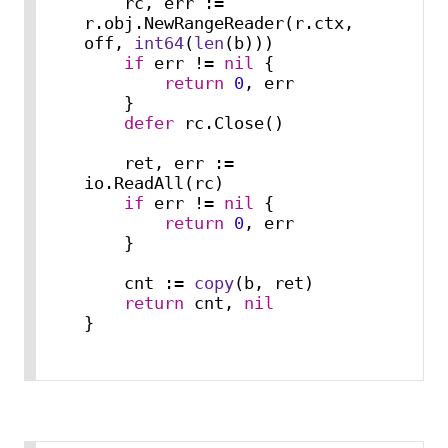
    rc, err := 
r.obj.NewRangeReader(r.ctx, 
off, 
int64
(
len
(b)))

if
 err != 
nil
 {

return
0
, err

    }

defer
 rc.Close()

    ret, err := 
io.ReadAll(rc)

if
 err != 
nil
 {

return
0
, err

    }

    cnt := 
copy
(b, ret)

return
 cnt, 
nil
}