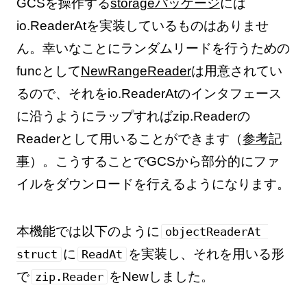
GCSを操作する
storageパッケージ
には
io.ReaderAtを実装しているものはありませ
ん。幸いなことにランダムリードを行うための
funcとして
NewRangeReader
は用意されてい
るので、それをio.ReaderAtのインタフェース
に沿うようにラップすればzip.Readerの
Readerとして用いることができます（
参考記
事
）。こうすることでGCSから部分的にファ
イルをダウンロードを行えるようになります。
本機能では以下のように
objectReaderAt 
に
を実装し、それを用いる形
struct
ReadAt
で
をNewしました。
zip.Reader