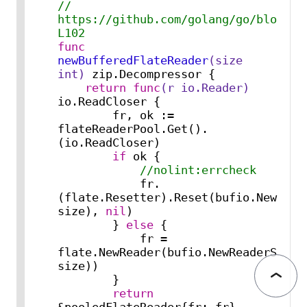
// 
https://github.com/golang/go/blob/ma
L102
func
newBufferedFlateReader
(size 
int
)
 zip.Decompressor {

return
func
(r io.Reader)
io.ReadCloser {

        fr, ok := 
flateReaderPool.Get().
(io.ReadCloser)

if
 ok {

//nolint:errcheck
            fr.
(flate.Resetter).Reset(bufio.NewReade
size), 
nil
)

        } 
else
 {

            fr = 
flate.NewReader(bufio.NewReaderSize(r
size))

        }

return