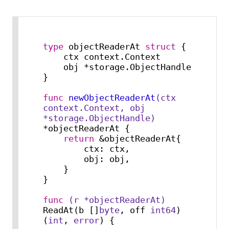
type
 objectReaderAt 
struct
 {

    ctx context.Context

    obj *storage.ObjectHandle

}

func
newObjectReaderAt
(ctx 
context.Context, obj 
*storage.ObjectHandle)
*objectReaderAt {

return
 &objectReaderAt{

        ctx: ctx,

        obj: obj,

    }

}

func
(r *objectReaderAt)
ReadAt(b []
byte
, off 
int64
) 
(
int
, 
error
) {
