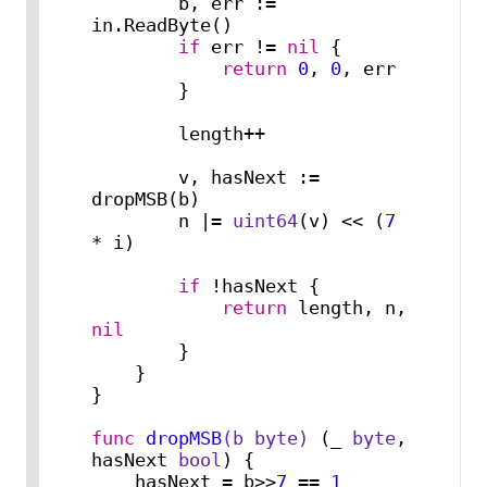
        b, err := 
in.ReadByte()

if
 err != 
nil
 {

return
0
, 
0
, err

        }

        length++

        v, hasNext := 
dropMSB(b)

        n |= 
uint64
(v) << (
7
* i)

if
 !hasNext {

return
 length, n, 
nil
        }

    }

}

func
dropMSB
(b 
byte
)
 (_ 
byte
, 
hasNext 
bool
) {

    hasNext = b>>
7
 == 
1