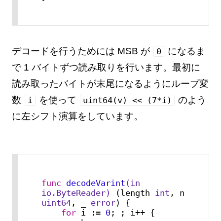
デコードを行うためには MSB が
になるま
0
で 1 バイトずつ読み取りを行います。最初に
読み取ったバイトが末尾になるようにループ変
数
を使って
のよう
i
uint64(v) << (7*i)
に左シフト演算をしています。
func
decodeVarint
(in 
io.ByteReader)
 (length 
int
, n 
uint64
, _ 
error
) {

for
 i := 
0
; ; i++ {
