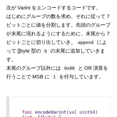
次が Varint をエンコードするコードです。
はじめにグループの数を求め、それに従って 7
ビットごとに値を分割します。先頭のグループ
が末尾に現れるようにするために、末尾から 7
ビットごとに切り出していき、
によ
append
って []byte 型の
の末尾に追加していきま
b
す。
末尾のグループ以外には
と OR 演算を
0x80
行うことで MSB に
を付与しています。
1
func
encodeVarint
(val 
uint64
)