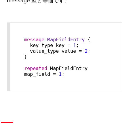
message 型と等価です。
message 
MapFieldEntry
 {

  key_type key = 
1
;

  value_type value = 
2
;

}

repeated
 MapFieldEntry 
map_field = 
1
;