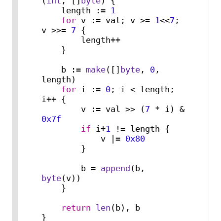
(
int
, []
byte
) {

    length := 
1
for
 v := val; v >= 
1
<<
7
; 
v >>= 
7
 {

        length++

    }

    b := 
make
([]
byte
, 
0
, 
length)

for
 i := 
0
; i < length; 
i++ {

        v := val >> (
7
 * i) & 
0x7f
if
 i+
1
 != length {

            v |= 
0x80
        }

        b = 
append
(b, 
byte
(v))

    }

return
len
(b), b

}