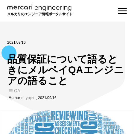
メルカリのエンジニア情報ポータルサイト
2021/09/16
品質保証について語ると
きにメルペイQAエンジニ
アの語ること
QA
Author:
m-yajiri
,
2021/09/16