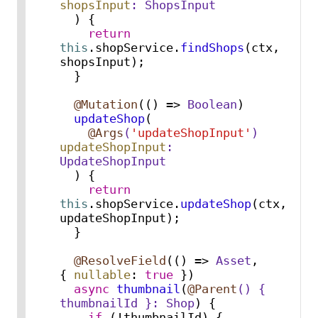
shopsInput
: 
ShopsInput
) {

return
this
.
shopService
.
findShops
(ctx, 
shopsInput);

  }

@Mutation
(
() =>
Boolean
)

updateShop
(
@Args
(
'updateShopInput'
) 
updateShopInput
: 
UpdateShopInput
) {

return
this
.
shopService
.
updateShop
(ctx, 
updateShopInput);

  }

@ResolveField
(
() =>
Asset
, 
{ 
nullable
: 
true
 })

async
thumbnail
(
@Parent
() { 
thumbnailId }: 
Shop
) {

if
 (!thumbnailId) {
