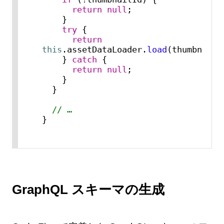
return
null
;

    }

try
 {

return
this
.
assetDataLoader
.
load
(thumbnailId
    } 
catch
 {

return
null
;

    }

  }

// …
}
GraphQL スキーマの生成