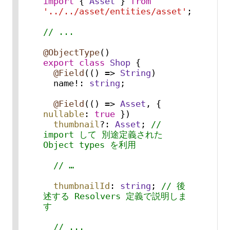
import
 { 
Asset
 } 
from
'../../asset/entities/asset'
;

// ...
@ObjectType
export
class
Shop
 {

@Field
(
() =>
String
)

  name!: 
string
;

@Field
(
() =>
Asset
, { 
nullable
: 
true
 })

thumbnail
?: 
Asset
; 
// 
import して 別途定義された 
Object types を利用
// …
thumbnailId
: 
string
; 
// 後
述する Resolvers 定義で説明しま
す
// ...