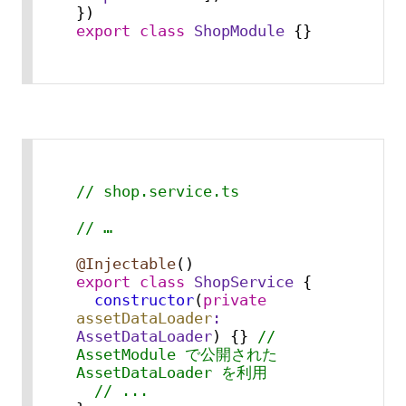
export
class
ShopModule
 {}
// shop.service.ts
// …
@Injectable
export
class
ShopService
 {

constructor
(
private
assetDataLoader
: 
AssetDataLoader
) {} 
// 
AssetModule で公開された 
AssetDataLoader を利用
// ...