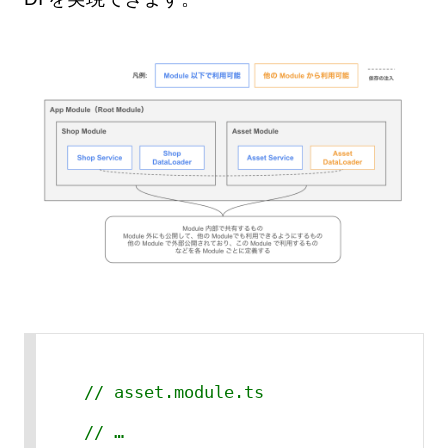
// asset.module.ts
// …