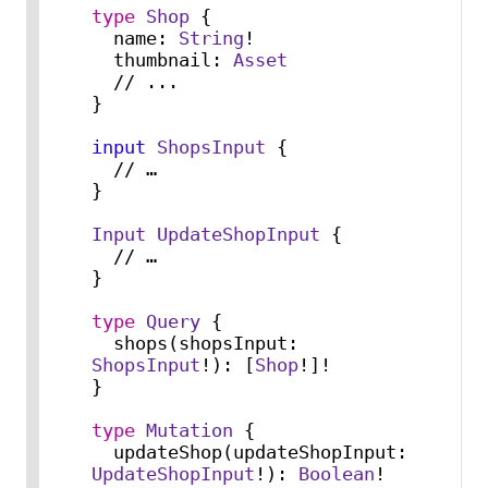
type
Shop
 {

  name: 
String
!

  thumbnail: 
Asset
  // ...

}

input
ShopsInput
 {

  // …

}

Input
UpdateShopInput
 {

  // …

}

type
Query
 {

  shops(shopsInput: 
ShopsInput
!): [
Shop
!]!

}

type
Mutation
 {

  updateShop(updateShopInput: 
UpdateShopInput
!): 
Boolean
!
