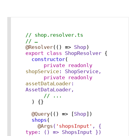
// shop.resolver.ts
// …
@Resolver
(
() =>
Shop
export
class
ShopResolver
 {

constructor
(
private
readonly
shopService
: 
ShopService
,

private
readonly
assetDataLoader
: 
AssetDataLoader
,

// ...
) {}

@Query
(
() =>
 [
Shop
])

shops
(
@Args
(
'shopsInput'
, { 
type
: () => ShopsInput }) 