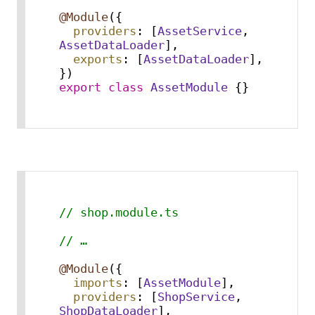
@Module
({

providers
: [
AssetService
, 
AssetDataLoader
],

exports
: [
AssetDataLoader
],

export
class
AssetModule
 {}
// shop.module.ts
// …
@Module
({

imports
: [
AssetModule
],

providers
: [
ShopService
, 
ShopDataLoader
],
