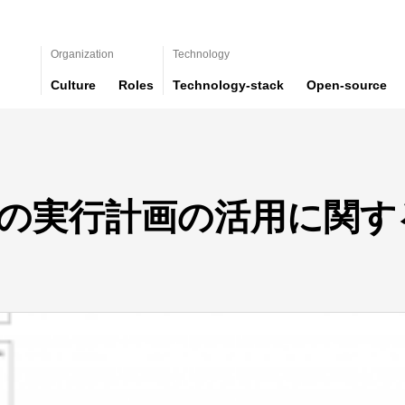
Organization
Technology
Culture
Roles
Technology-stack
Open-source
nner の実行計画の活用に