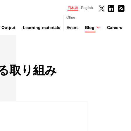
日本語
English
Other
Output
Learning-materials
Event
Blog
Careers
関する取り組み