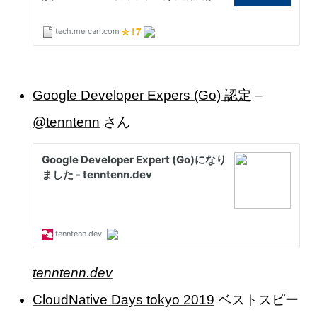
Google Developer Expers (Go) 認定
–
@tenntenn
さん
tenntenn.dev
CloudNative Days tokyo 2019
ベストスピー