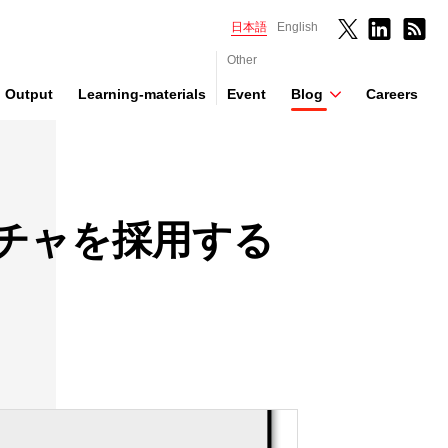
日本語
English
Other
Output
Learning-materials
Event
Blog
Careers
チャを採用する