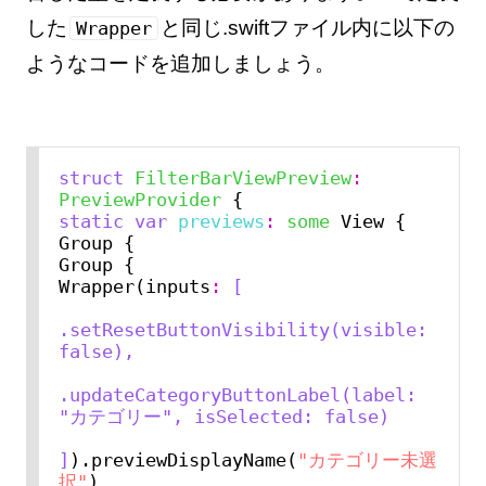
した
と同じ.swiftファイル内に以下の
Wrapper
ようなコードを追加しましょう。
struct
FilterBarViewPreview
:
PreviewProvider
static
var
previews
:
some
 View {

Group {

Group {

Wrapper(inputs
:
[
.setResetButtonVisibility(visible: 
false),
.updateCategoryButtonLabel(label: 
"カテゴリー", isSelected: false)
]
).previewDisplayName(
"カテゴリー未選
択"
)
