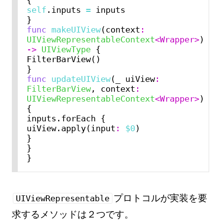
self
.inputs 
=
 inputs

func
makeUIView
(context
:
UIViewRepresentableContext
<Wrapper>
) 
->
UIViewType
 {

FilterBarView()

func
updateUIView
(_ uiView
:
FilterBarView
, context
:
UIViewRepresentableContext
<Wrapper>
) 
{

inputs.forEach {

uiView.apply(input
:
$0
)

}

}

プロトコルが実装を要
UIViewRepresentable
求するメソッドは２つです。