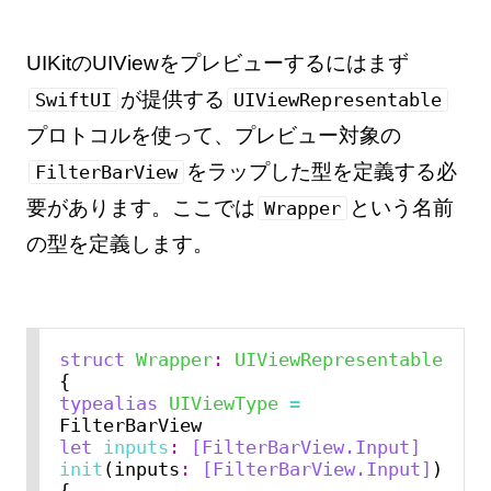
UIKitのUIViewをプレビューするにはまず
が提供する
SwiftUI
UIViewRepresentable
プロトコルを使って、プレビュー対象の
をラップした型を定義する必
FilterBarView
要があります。ここでは
という名前
Wrapper
の型を定義します。
struct
Wrapper
:
UIViewRepresentable
typealias
UIViewType
=
let
inputs
:
[FilterBarView.Input]
init
(inputs
:
[FilterBarView.Input]
) 