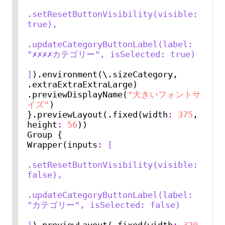
.setResetButtonVisibility(visible: 
true),
.updateCategoryButtonLabel(label: 
"✗✗✗✗カテゴリー", isSelected: true)
]
).environment(\.sizeCategory, 
.extraExtraExtraLarge)

.previewDisplayName(
"大きいフォントサ
イズ"
)

}.previewLayout(.fixed(width
:
375
, 
height
:
56
))

Group {

Wrapper(inputs
:
[
.setResetButtonVisibility(visible: 
false),
.updateCategoryButtonLabel(label: 
"カテゴリー", isSelected: false)
]
).previewLayout(.fixed(width
:
320
, 