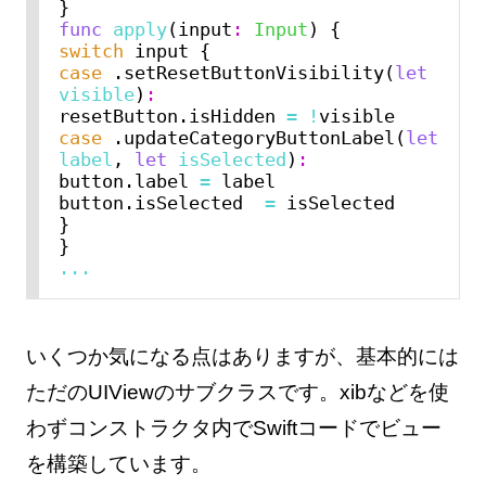
func
apply
(input
:
Input
switch
case
 .setResetButtonVisibility(
let
visible
)
:
resetButton.isHidden 
=
!
case
 .updateCategoryButtonLabel(
let
label
, 
let
isSelected
)
:
button.label 
=
 label

button.isSelected  
=
 isSelected

}

...
いくつか気になる点はありますが、基本的には
ただのUIViewのサブクラスです。xibなどを使
わずコンストラクタ内でSwiftコードでビュー
を構築しています。