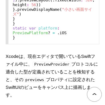
height
:
56
))

}.previewDisplayName(
"小さい画面サイ
ズ"
)

}

static
var
platform
:
PreviewPlatform
? 
=
 .iOS

Xcodeは、現在エディタで開いているSwiftフ
ァイル中に、
プロトコルに
PreviewProvider
適合した型が定義されていることを検知する
と、その
プロパティに設定された
previews
SwiftUIのビューをキャンバス上に描画しま
す。