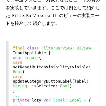
を実装していきます。ここでは例として紹介し
た
のビューの実装コー
FilterBarView.swift
ドを抜粋して紹介します。
final
class
FilterBarView
:
UIView
, 
enum
Input
case
setResetButtonVisibility(visible
:
Bool
case
updateCategoryButtonLabel(label
:
String
, isSelected
:
Bool
)

...
private
 lazy 
var
label
:
Label
=
 { 
..