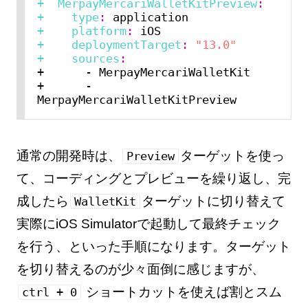
+  MerpayMercariWalletKitPreview
:
+    type
:
+    platform
:
+    deploymentTarget
:
"13.0"
+    sources
:
+      - MerpayMercariWalletKit

+      - 
通常の開発時は、
ターゲットを使っ
Preview
て、コーディングとプレビューを繰り返し、完
成したら
ターゲットに切り替えて
WalletKit
実際にiOS Simulatorで起動して最終チェック
を行う、といった手順になります。ターゲット
を切り替えるのが少々面倒に感じますが、
ショートカットを使えば割とスム
ctrl + 0