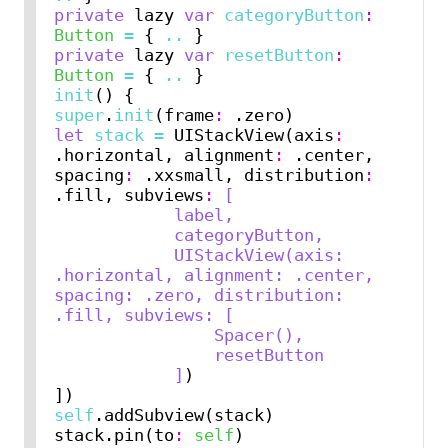
private
 lazy 
var
categoryButton
:
Button
=
 { 
..
private
 lazy 
var
resetButton
:
Button
=
 { 
..
init
super
.
init
(frame
:
let
stack
=
 UIStackView(axis
:
.horizontal, alignment
:
 .center, 
spacing
:
 .xxsmall, distribution
:
.fill, subviews
:
[
            label,
            categoryButton,
            UIStackView(axis: 
.horizontal, alignment: .center, 
spacing: .zero, distribution: 
.fill, subviews: [
                Spacer(),
                resetButton
            ]
)

self
.addSubview(stack)

stack.pin(to
:
self
)
