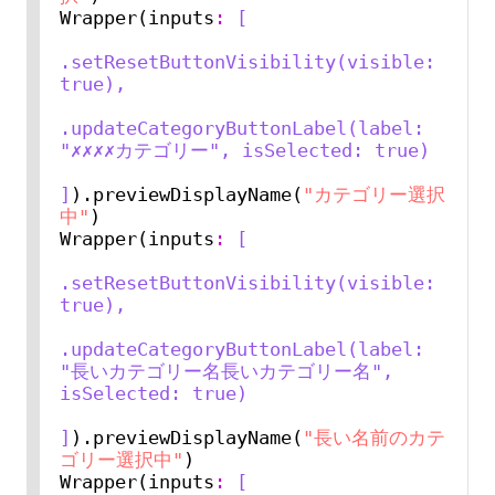
Wrapper(inputs
:
[
.setResetButtonVisibility(visible: 
true),
.updateCategoryButtonLabel(label: 
"✗✗✗✗カテゴリー", isSelected: true)
]
).previewDisplayName(
"カテゴリー選択
中"
)

Wrapper(inputs
:
[
.setResetButtonVisibility(visible: 
true),
.updateCategoryButtonLabel(label: 
"長いカテゴリー名長いカテゴリー名", 
isSelected: true)
]
).previewDisplayName(
"長い名前のカテ
ゴリー選択中"
)

Wrapper(inputs
:
[