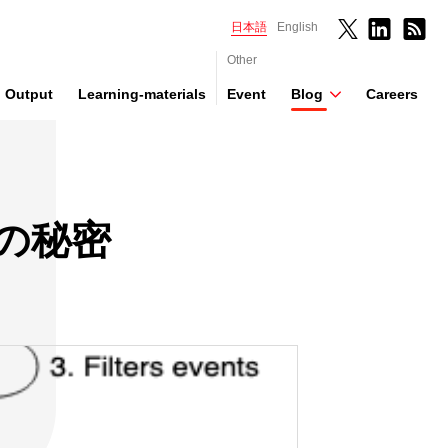
日本語
English
Other
Output
Learning-materials
Event
Blog
Careers
の秘密