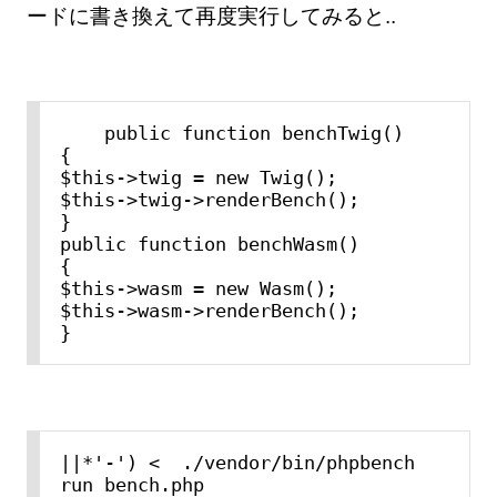
ードに書き換えて再度実行してみると..
    public function benchTwig()

{

$this-
>
twig = new Twig();

$this-
>
twig-
>
renderBench();

}

public function benchWasm()

{

$this-
>
wasm = new Wasm();

$this-
>
wasm-
>
renderBench();

||*'-') <  ./vendor/bin/phpbench 
run bench.php
