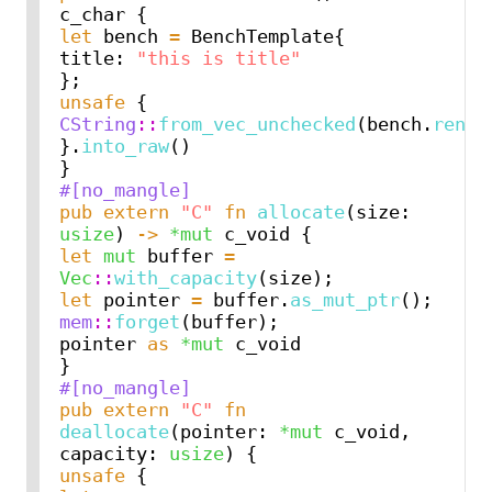
let
 bench 
=
 BenchTemplate{

title: 
"this is title"
unsafe
 { 
CString
::
from_vec_unchecked
(bench.
rende
}.
into_raw
()

#[no_mangle]
pub
extern
"C"
fn
allocate
(size: 
usize
) 
->
*mut
let
mut
 buffer 
=
Vec
::
with_capacity
let
 pointer 
=
 buffer.
as_mut_ptr
mem
::
forget
(buffer);

pointer 
as
*mut
 c_void

#[no_mangle]
pub
extern
"C"
fn
deallocate
(pointer: 
*mut
 c_void, 
capacity: 
usize
unsafe