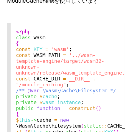
ModuleCache機能を使用しています
<?php
class
{
const
KEY
=
'wasm'
const
 WASM_PATH 
=
'../wasm-
template-engine/target/wasm32-
unknown-
unknown/release/wasm_template_engine.wa
const
 CACHE_DIR 
=
__DIR__
.
"/module_caching"
/** 
@var 
\Wasm\Cache\Filesystem */
private
$
cache
private
$
wasm_instance
public
function
__construct
()
{
$
this
->
cache 
=
new
\Wasm\Cache\Filesystem
(
static
::
CACHE_DI
if
(
$
this
->
cache
->
has
(
static
::
KEY
))