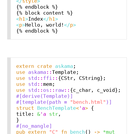
</
style
>
{% endblock %}

<
h1
>
Index
</
h1
>
<
p
>
Hello, world!
</
p
>
extern
crate
askama
use
askama
::
use
std
::
ffi
::
use
std
::
use
std
::
os
::
raw
::
#[derive(Template)]
#[template(path = 
"bench.html"
)]
struct
BenchTemplate
<
'a
>
 {

title: 
&
'a
str
,

#[no_mangle]
pub
extern
"C"
fn
bench
() 
->
*mut