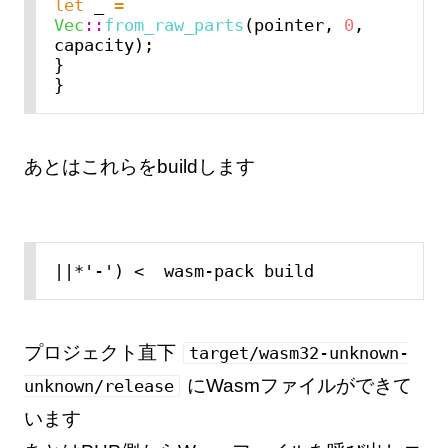
let
 _ 
=
Vec
::
from_raw_parts
(pointer, 
0
, 
capacity);

}

あとはこれらをbuildします
||*'-') <  wasm-pack build
プロジェクト直下
target/wasm32-unknown-
にWasmファイルができて
unknown/release
います