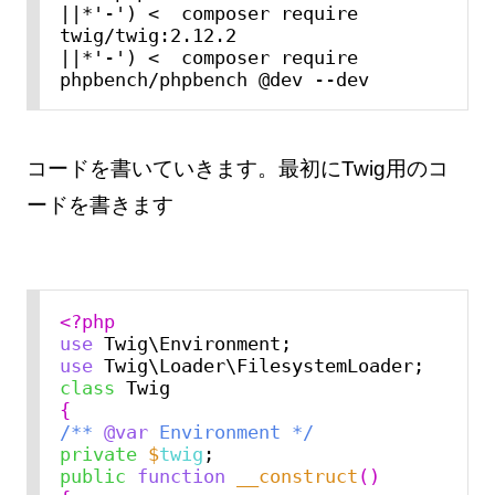
||*'-') <  composer require 
twig/twig:2.12.2

||*'-') <  composer require 
phpbench/phpbench @dev --dev
コードを書いていきます。最初にTwig用のコ
ードを書きます
<?php
use
use
class
{
/** 
@var 
Environment */
private
$
twig
public
function
__construct
()