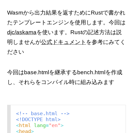
Wasmから出力結果を返すためにRustで書かれ
たテンプレートエンジンを使用します。今回は
djc/askama
を使います。Rustの記述方法は説
明しませんが
公式ドキュメント
を参考にみてく
ださい
今回はbase.htmlを継承するbench.htmlを作成
し、それらをコンパイル時に組み込みます
<!-- base.html -->
<!DOCTYPE html>
<
html
lang
=
"en"
>
<
head
>