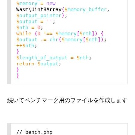
$
memory
=
new
Wasm\Uint8Array
(
$
memory_buffer
, 
$
output_pointer
)
$
output
=
''
$
nth
=
0
while
(
0
!==
$
memory
[
$
nth
])
{
$
output
.=
chr
(
$
memory
[
$
nth
])
++$
nth
}
$
length_of_output
=
$
nth
return
$
output
}
}
続いてベンチマーク用のファイルを作成します