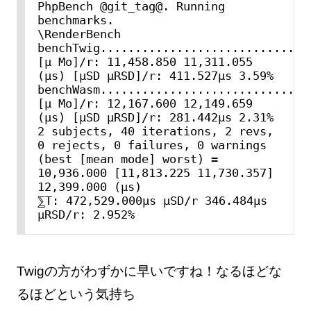
PhpBench @git_tag@. Running 
benchmarks.

\RenderBench

benchTwig...............................
[μ Mo]/r: 11,458.850 11,311.055 
(μs) [μSD μRSD]/r: 411.527μs 3.59%

benchWasm...............................
[μ Mo]/r: 12,167.600 12,149.659 
(μs) [μSD μRSD]/r: 281.442μs 2.31%

2 subjects, 40 iterations, 2 revs, 
0 rejects, 0 failures, 0 warnings

(best [mean mode] worst) = 
10,936.000 [11,813.225 11,730.357] 
12,399.000 (μs)

⅀T: 472,529.000μs μSD/r 346.484μs 
μRSD/r: 2.952%
Twigの方がわずかに早いですね！なるほどな
るほどという気持ち