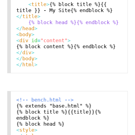
<
title
>
{% block title %}{{ 
title }} - My Site{% endblock %}
</
title
>
    {% block head %}{% endblock %}
</
head
>
<
body
>
<
div
id
=
"content"
>
</
div
>
</
body
>
</
html
>
<!-- bench.html -->
{% extends "base.html" %}

{% block title %}{{title}}{% 
endblock %}

<
style
>