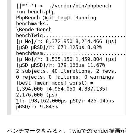
||*'-') <  ./vendor/bin/phpbench 
run bench.php

PhpBench @git_tag@. Running 
benchmarks.

\RenderBench

benchTwig...............................
[μ Mo]/r: 8,372.950 8,214.466 (μs) 
[μSD μRSD]/r: 671.125μs 8.02%

benchWasm...............................
[μ Mo]/r: 1,535.150 1,459.804 (μs) 
[μSD μRSD]/r: 179.166μs 11.67%

2 subjects, 40 iterations, 2 revs, 
0 rejects, 0 failures, 0 warnings

(best [mean mode] worst) = 
1,394.000 [4,954.050 4,837.135] 
2,176.000 (μs)

⅀T: 198,162.000μs μSD/r 425.145μs 
μRSD/r: 9.843%
ベンチマークをみると、Twigでのrender描画が