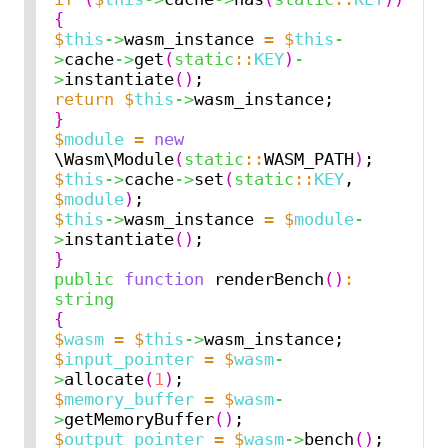
{
$
this
->
wasm_instance 
=
$
this
-
>
cache
->
get
(
static
::
KEY
)
-
>
instantiate
()
return
$
this
->
}
$
module
=
new
\Wasm\Module
(
static
::
WASM_PATH
)
$
this
->
cache
->
set
(
static
::
KEY
, 
$
module
)
$
this
->
wasm_instance 
=
$
module
-
>
instantiate
()
}
public
function
 renderBench
()
:
string
{
$
wasm
=
$
this
->
$
input_pointer
=
$
wasm
-
>
allocate
(
1
)
$
memory_buffer
=
$
wasm
-
>
getMemoryBuffer
()
$
output_pointer
=
$
wasm
->
bench
()