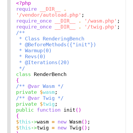
<?php
require
__DIR__
.
'/vendor/autoload.php'
require_once
__DIR__
.
'/wasm.php'
require_once
__DIR__
.
'/twig.php'
/**
 * Class RenderingBench
 * @BeforeMethods({"init"})
 * Warmup(0)
 * Revs(0)
 * @Iterations(20)
 */
class
{
/** 
@var 
Wasm */
private
$
wasm
/** 
@var 
Twig */
private
$
twig
public
function
 init
()
{
$
this
->
wasm 
=
new
 Wasm
()
$
this
->
twig 
=
new
 Twig
()