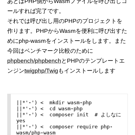
あとはPHP側からWasmファイルを呼び出しコ
ールすれば完了です。
それでは呼び出し用のPHPのプロジェクトを
作ります。PHPからWasmを便利に呼び出すた
めにphp-wasmをインストールをします。また
今回はベンチマーク比較のために
phpbench/phpbench
とPHPのテンプレートエ
ンジン
twigphp/Twig
もインストールします
||*'-') <  mkdir wasm-php

||*'-') <  cd wasm-php

||*'-') <  composer init  # よしなに
yes

||*'-') <  composer require php-
wasm/php-wasm
