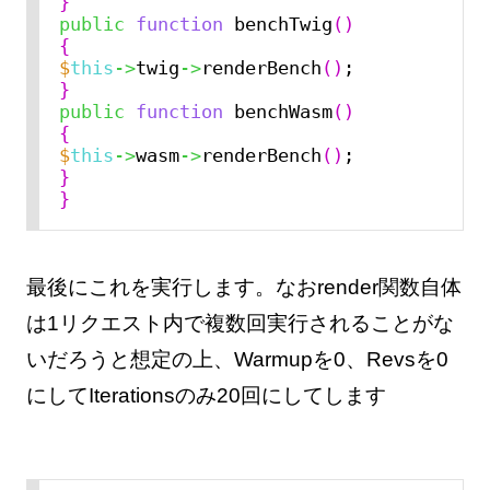
}
public
function
 benchTwig
()
{
$
this
->
twig
->
renderBench
()
}
public
function
 benchWasm
()
{
$
this
->
wasm
->
renderBench
()
}
}
最後にこれを実行します。なおrender関数自体
は1リクエスト内で複数回実行されることがな
いだろうと想定の上、Warmupを0、Revsを0
にしてIterationsのみ20回にしてします