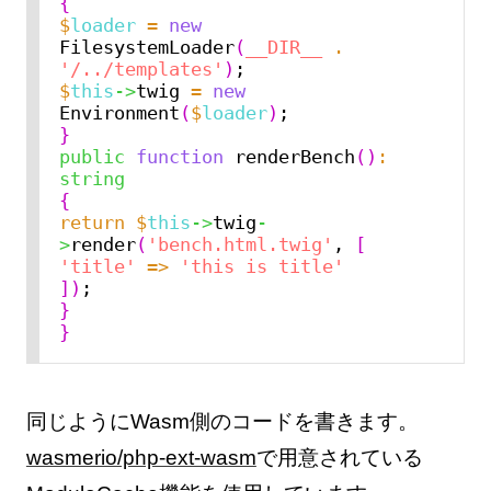
{
$
loader
=
new
FilesystemLoader
(
__DIR__
.
'/../templates'
)
$
this
->
twig 
=
new
Environment
(
$
loader
)
}
public
function
 renderBench
()
:
string
{
return
$
this
->
twig
-
>
render
(
'bench.html.twig'
, 
[
'title'
=>
'this is title'
])
}
}
同じようにWasm側のコードを書きます。
wasmerio/php-ext-wasm
で用意されている