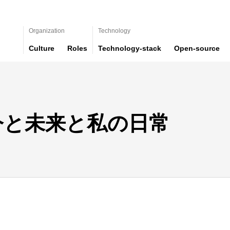
Organization
Technology
Culture
Roles
Technology-stack
Open-source
今と未来と私の日常