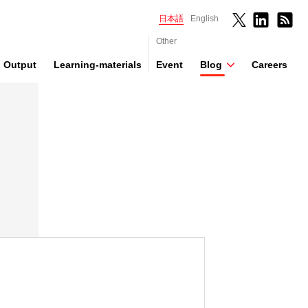
日本語
English
Other
Output
Learning-materials
Event
Blog
Careers