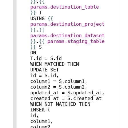
}}
.
{{ 
params.destination_table
}}
 T

USING 
{{ 
params.destination_project
}}
.
{{ 
params.destination_dataset
}}
.
{{ 
params.staging_table
}}
 S

ON

T.id = S.id

WHEN MATCHED THEN

UPDATE SET

id = S.id,

column1 = S.column1,

column2 = S.column2,

updated_at = S.updated_at,

created_at = S.created_at

WHEN NOT MATCHED THEN

INSERT(

id,

column1,

column2
