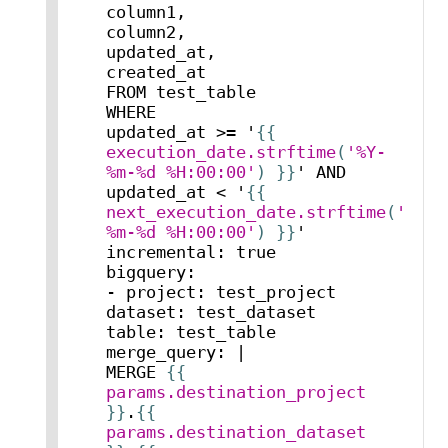
column1,

column2,

updated_at,

created_at

FROM test_table

WHERE

updated_at >= '
{{ 
execution_date.strftime
(
'%Y-
%m-%d %H:00:00'
) }}
' AND

updated_at < '
{{ 
next_execution_date.strftime
(
'%Y-
%m-%d %H:00:00'
) }}
'

incremental: true

bigquery:

- project: test_project

dataset: test_dataset

table: test_table

merge_query: |

MERGE 
{{ 
params.destination_project
}}
.
{{ 
params.destination_dataset