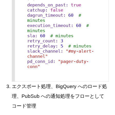
depends_on_past:
true
catchup:
false
dagrun_timeout:
60
# 
minutes
execution_timeout:
60
# 
minutes
sla:
60
# minutes
retry_count:
3
retry_delay:
5
# minutes
slack_channel:
"#my-alert-
channel"
pd_conn_id:
"pager-duty-
conn"
エクスポート処理、BigQuery へのロード処
理、PubSub への通知処理をフローとして
コード管理