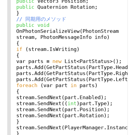
public
public
 Quaternion Rotation;

// 同期用のメソッド
public
void
OnPhotonSerializeView(PhotonStream 
stream, PhotonMessageInfo info)

if
 (stream.IsWriting)

{

var parts = 
new
 List<PartStatus>();

parts.Add(GetPartStatus(PartType.Head));
parts.Add(GetPartStatus(PartType.RightHa
foreach
 (var part 
in
 parts)

{

stream.SendNext(part.Enabled);

stream.SendNext((
int
)part.Type);

stream.SendNext(part.Position);

stream.SendNext(part.Rotation);

}

stream.SendNext(PlayerManager.Instance.I