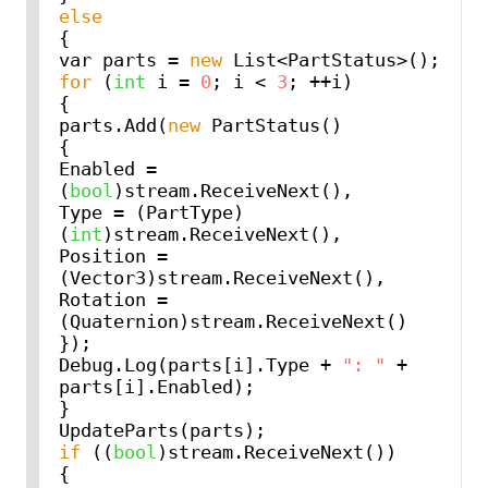
else
{

var parts = 
new
for
 (
int
 i = 
0
; i < 
3
; ++i)

{

parts.Add(
new
 PartStatus()

{

Enabled = 
(
bool
)stream.ReceiveNext(),

Type = (PartType)
(
int
)stream.ReceiveNext(),

Position = 
(Vector3)stream.ReceiveNext(),

Rotation = 
(Quaternion)stream.ReceiveNext()

});

Debug.Log(parts[i].Type + 
": "
 + 
parts[i].Enabled);

}

if
 ((
bool
)stream.ReceiveNext())

{
