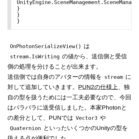
UnityEngine.SceneManagement.SceneManage
}

}

は
OnPhotonSerializeView()
の値から、送信側と受信
stream.IsWriting
側の処理を分けることが出来ます。
送信側では自身のアバターの情報を
に
stream
対して追加していきます。
PUN2の仕様上
、独
自の型を扱うためには一工夫必要なので、今回
はバラバラに送受信しました。本家Photonと
の差分として、PUNでは
や
Vector3
といったいくつかのUnityの型を
Quaternion
扱える点が便利でした。