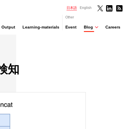
日本語
English
Other
Output
Learning-materials
Event
Blog
Careers
検知