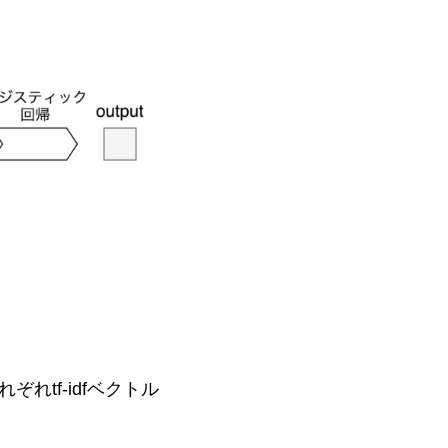
tf-idfベクトル