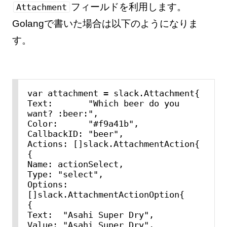
フィールドを利用します。
Attachment
Golangで書いた場合は以下のようになりま
す。
var attachment = slack.Attachment{

Text:       "Which beer do you 
want? :beer:",

Color:      "#f9a41b",

CallbackID: "beer",

Actions: []slack.AttachmentAction{

{

Name: actionSelect,

Type: "select",

Options: 
[]slack.AttachmentActionOption{

{

Text:  "Asahi Super Dry",

Value: "Asahi Super Dry",
