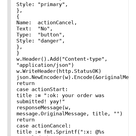
Style: "primary",

},

{

Name:  actionCancel,

Text:  "No",

Type:  "button",

Style: "danger",

},

}

w.Header().Add("Content-type", 
"application/json")

w.WriteHeader(http.StatusOK)

json.NewEncoder(w).Encode(&originalMessa
return

case actionStart:

title := ":ok: your order was 
submitted! yay!"

responseMessage(w, 
message.OriginalMessage, title, "")

return

case actionCancel:

title := fmt.Sprintf(":x: @%s 