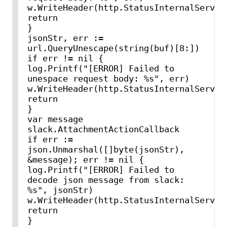
w.WriteHeader(http.StatusInternalServerE
return

}

jsonStr, err := 
url.QueryUnescape(string(buf)[8:])

if err != nil {

log.Printf("[ERROR] Failed to 
unespace request body: %s", err)

w.WriteHeader(http.StatusInternalServerE
return

}

var message 
slack.AttachmentActionCallback

if err := 
json.Unmarshal([]byte(jsonStr), 
&message); err != nil {

log.Printf("[ERROR] Failed to 
decode json message from slack: 
%s", jsonStr)

w.WriteHeader(http.StatusInternalServerE
return

}
