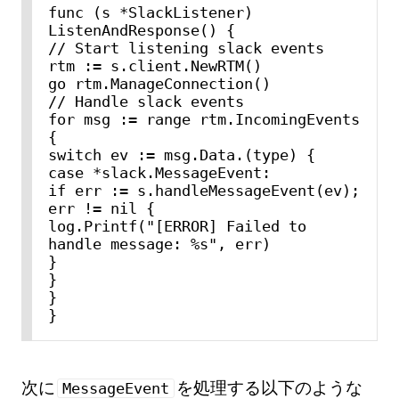
func (s *SlackListener) 
ListenAndResponse() {

// Start listening slack events

rtm := s.client.NewRTM()

go rtm.ManageConnection()

// Handle slack events

for msg := range rtm.IncomingEvents 
{

switch ev := msg.Data.(type) {

case *slack.MessageEvent:

if err := s.handleMessageEvent(ev); 
err != nil {

log.Printf("[ERROR] Failed to 
handle message: %s", err)

}

}

}

}
次に
を処理する以下のような
MessageEvent