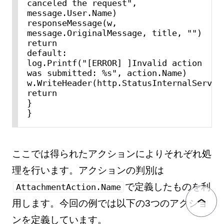
canceled the request", 
message.User.Name)

responseMessage(w, 
message.OriginalMessage, title, "")

return

default:

log.Printf("[ERROR] ]Invalid action 
was submitted: %s", action.Name)

w.WriteHeader(http.StatusInternalServerE
return

}

}
ここでは得られたアクションによりそれぞれ処
理を行います。アクションの判別は
で定義したものを利
AttachmentAction.Name
用します。今回の例では以下の3つのアクショ
ンを定義しています。