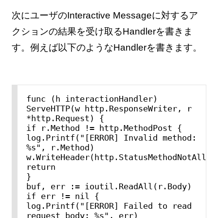
次にユーザのInteractive Messageに対するア
クションの結果を受け取るHandlerを書きま
す。例えば以下のようなHandlerを書きます。
func (h interactionHandler) 
ServeHTTP(w http.ResponseWriter, r 
*http.Request) {

if r.Method != http.MethodPost {

log.Printf("[ERROR] Invalid method: 
%s", r.Method)

w.WriteHeader(http.StatusMethodNotAllowe
return

}

buf, err := ioutil.ReadAll(r.Body)

if err != nil {

log.Printf("[ERROR] Failed to read 
request body: %s", err)
