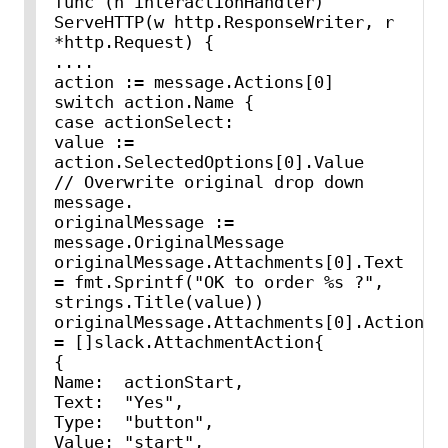
func (h interactionHandler) 
ServeHTTP(w http.ResponseWriter, r 
*http.Request) {

....

action := message.Actions[0]

switch action.Name {

case actionSelect:

value := 
action.SelectedOptions[0].Value

// Overwrite original drop down 
message.

originalMessage := 
message.OriginalMessage

originalMessage.Attachments[0].Text 
= fmt.Sprintf("OK to order %s ?", 
strings.Title(value))

originalMessage.Attachments[0].Actions 
= []slack.AttachmentAction{

{

Name:  actionStart,

Text:  "Yes",

Type:  "button",

Value: "start",
