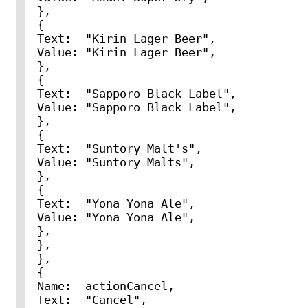
},

{

Text:  "Kirin Lager Beer",

Value: "Kirin Lager Beer",

},

{

Text:  "Sapporo Black Label",

Value: "Sapporo Black Label",

},

{

Text:  "Suntory Malt's",

Value: "Suntory Malts",

},

{

Text:  "Yona Yona Ale",

Value: "Yona Yona Ale",

},

},

},

{

Name:  actionCancel,

Text:  "Cancel",
