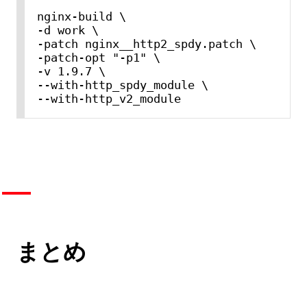
nginx-build \

-d work \

-patch nginx__http2_spdy.patch \

-patch-opt "-p1" \

-v 1.9.7 \

--with-http_spdy_module \

--with-http_v2_module
まとめ