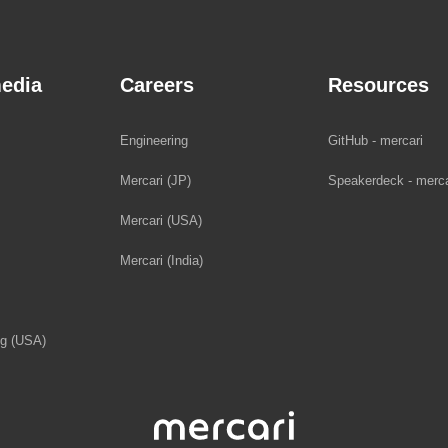
edia
Careers
Resources
Engineering
GitHub - mercari
Mercari (JP)
Speakerdeck - merca
Mercari (USA)
Mercari (India)
og (USA)