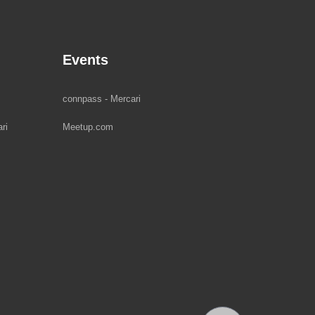
Events
connpass - Mercari
ri
Meetup.com