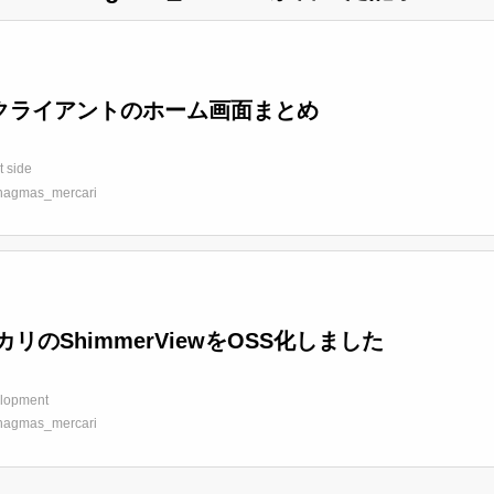
Sクライアントのホーム画面まとめ
t side
hagmas_mercari
カリのShimmerViewをOSS化しました
lopment
hagmas_mercari