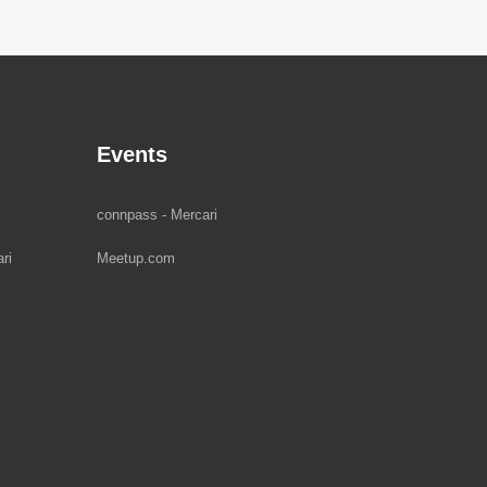
Events
connpass - Mercari
ri
Meetup.com