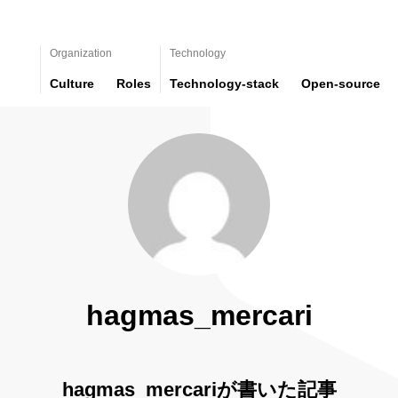
Organization
Technology
Culture
Roles
Technology-stack
Open-source
hagmas_mercari
hagmas_mercariが書いた記事