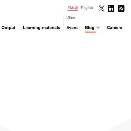
日本語
English
Other
Output
Learning-materials
Event
Blog
Careers