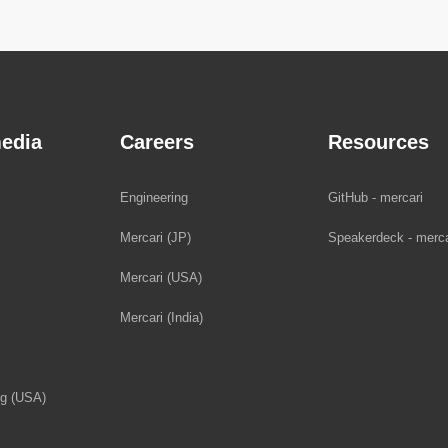
edia
Careers
Resources
Engineering
GitHub - mercari
Mercari (JP)
Speakerdeck - merca
Mercari (USA)
Mercari (India)
og (USA)