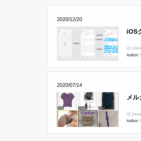
2020/12/20
iO
Clien
Author:
2020/07/14
メル
Deve
Author: