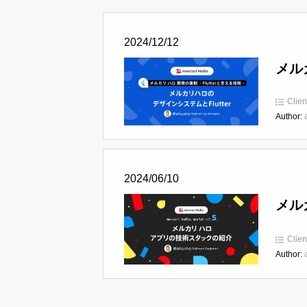
2024/12/12
メル
Clien
Author:
2024/06/10
メル
Clien
Author: