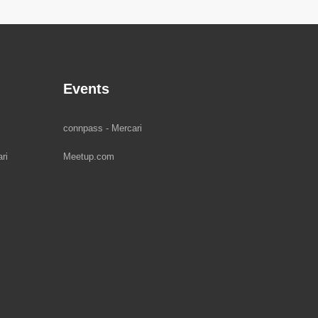
Events
connpass - Mercari
ri
Meetup.com