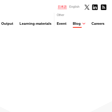
日本語
English
Other
Output
Learning-materials
Event
Blog
Careers