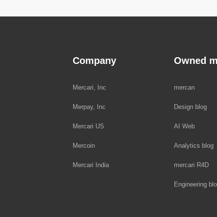
Company
Owned m
Mercari, Inc
mercan
Merpay, Inc
Design blog
Mercari US
AI Web
Mercoin
Analytics blog
Mercari India
mercari R4D
Engineering bl