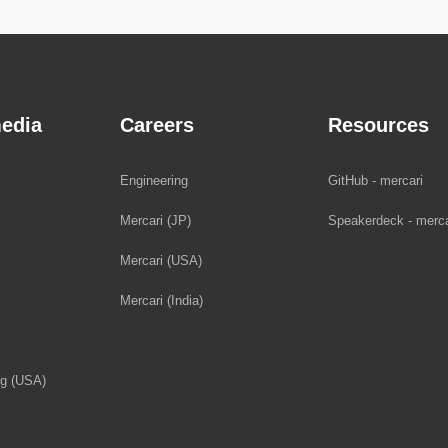
edia
Careers
Resources
Engineering
GitHub - mercari
Mercari (JP)
Speakerdeck - merca
Mercari (USA)
Mercari (India)
og (USA)