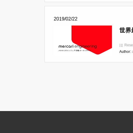
2019/02/22
世界
Rese
Author: