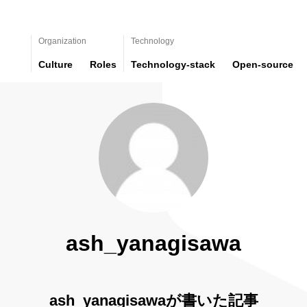
Organization
Technology
Culture
Roles
Technology-stack
Open-source
ash_yanagisawa
ash_yanagisawaが書いた記事