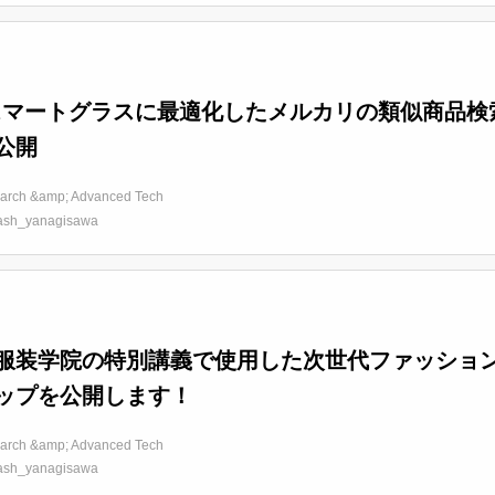
スマートグラスに最適化したメルカリの類似商品検索アプリ
公開
arch &amp; Advanced Tech
ash_yanagisawa
服装学院の特別講義で使用した次世代ファッショ
ップを公開します！
arch &amp; Advanced Tech
ash_yanagisawa