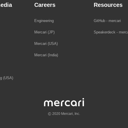
edia
Careers
Resources
Engineering
GitHub - mercari
Mercari (JP)
Speakerdeck - merca
Mercari (USA)
Mercari (India)
og (USA)
©
2020 Mercari, Inc.