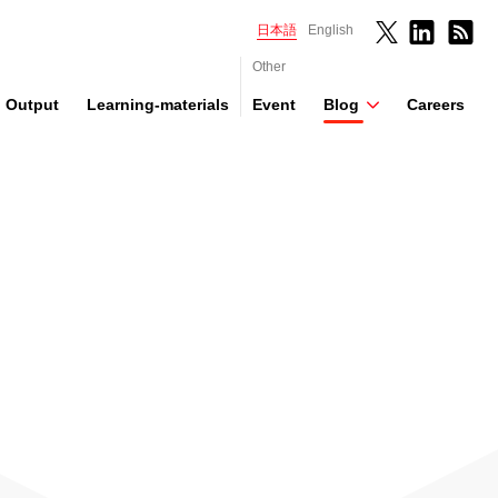
日本語
English
Other
Output
Learning-materials
Event
Blog
Careers