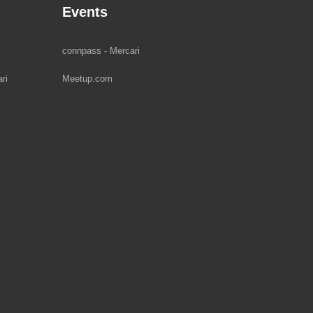
Events
connpass - Mercari
ri
Meetup.com