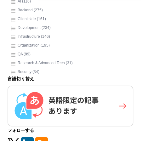
AI (116)
Backend (275)
Client side (161)
Development (234)
Infrastructure (146)
Organization (195)
QA (89)
Research & Advanced Tech (31)
Security (34)
言語切り替え
フォローする