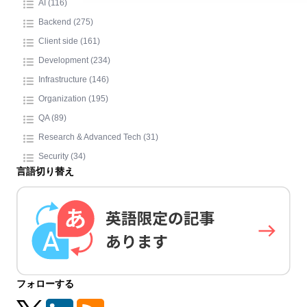
AI (116)
Backend (275)
Client side (161)
Development (234)
Infrastructure (146)
Organization (195)
QA (89)
Research & Advanced Tech (31)
Security (34)
言語切り替え
フォローする