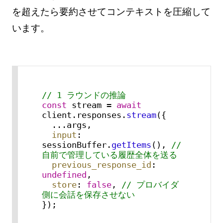
を超えたら要約させてコンテキストを圧縮して
います。
// 1 ラウンドの推論
const
 stream = 
await
client.
responses
.
stream
({

  ...args,

input
: 
sessionBuffer.
getItems
(), 
// 
自前で管理している履歴全体を送る
previous_response_id
: 
undefined
,

store
: 
false
, 
// プロバイダ
側に会話を保存させない
});