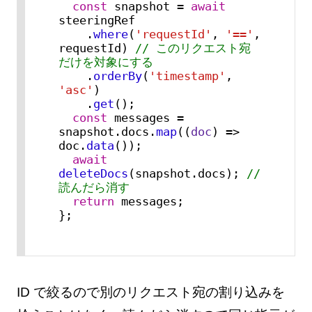
const
 snapshot = 
await
steeringRef

    .
where
(
'requestId'
, 
'=='
, 
requestId) 
// このリクエスト宛
だけを対象にする
    .
orderBy
(
'timestamp'
, 
'asc'
)

    .
get
();

const
 messages = 
snapshot.
docs
.
map
(
(
doc
) =>
doc.
data
());

await
deleteDocs
(snapshot.
docs
); 
// 
読んだら消す
return
 messages;

};
ID で絞るので別のリクエスト宛の割り込みを