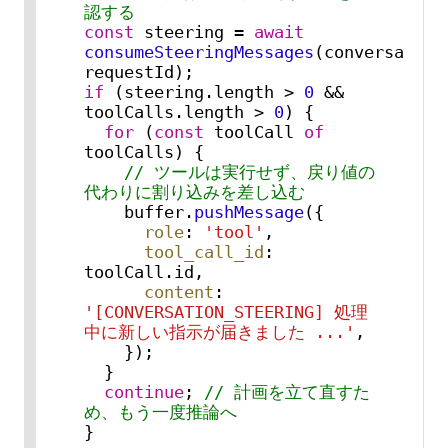
認する
const
 steering = 
await
consumeSteeringMessages
(conversationI
if
 (steering.
length
 > 
0
 && 
toolCalls.
length
 > 
0
) {

for
 (
const
 toolCall 
of
toolCalls) {

// ツールは実行せず、戻り値の
代わりに割り込みを差し込む
    buffer.
pushMessage
({

role
: 
'tool'
,

tool_call_id
: 
toolCall.
id
,

content
: 
'[CONVERSATION_STEERING] 処理
中に新しい指示が届きました ...'
,

    });

  }

continue
; 
// 計画を立て直すた
め、もう一度推論へ
}