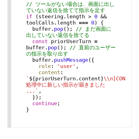
// ツールがない場合は、画面に出し
ていない返信を捨てて指示を足す
if
 (steering.
length
 > 
0
 && 
toolCalls.
length
 === 
0
) {

  buffer.
pop
(); 
// まだ画面に
出していない返信を捨てる
const
 priorUserTurn = 
buffer.
pop
(); 
// 直前のユーザー
の指示を取り出す
  buffer.
pushMessage
({

role
: 
'user'
,

content
: 
`
${priorUserTurn.content}
\\n[CONVERS
処理中に新しい指示が届きました 
...`
,

  });

continue
;

}