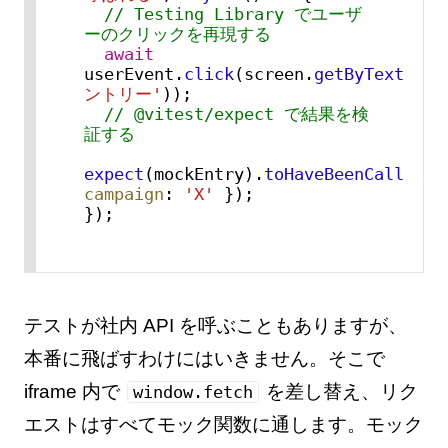
// Testing Library でユーザ
ーのクリックを再現する
await
userEvent.
click
(screen.
getByText
(
'エ
ントリー'
));

// @vitest/expect で結果を検
証する
expect
(mockEntry).
toHaveBeenCalledWi
campaign
: 
'X'
 });

});
テストが社内 API を呼ぶこともありますが、
本番に飛ばすわけにはいきません。そこで
iframe 内で
を差し替え、リク
window.fetch
エストはすべてモック関数に通します。モック