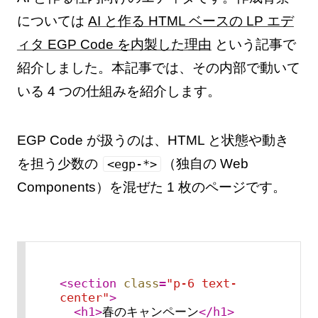
については
AI と作る HTML ベースの LP エデ
ィタ EGP Code を内製した理由
という記事で
紹介しました。本記事では、その内部で動いて
いる 4 つの仕組みを紹介します。
EGP Code が扱うのは、HTML と状態や動き
を担う少数の
（独自の Web
<egp-*>
Components）を混ぜた 1 枚のページです。
<
section
class
=
"p-6 text-
center"
>
<
h1
>
春のキャンペーン
</
h1
>