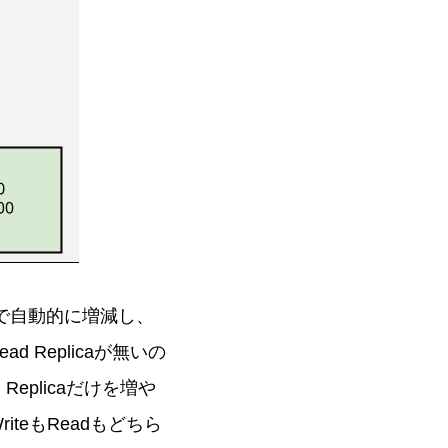
負荷で自動的に増減し、
 Replicaが無いの
eplicaだけを増や
teもReadもどちら