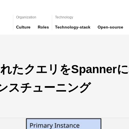
Organization
Technology
Culture
Roles
Technology-stack
Open-source
されたクエリをSpanne
ンスチューニング