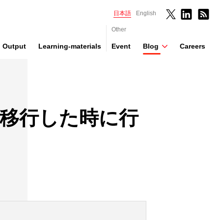
日本語
English
Other
Output
Learning-materials
Event
Blog
Careers
rに移行した時に行