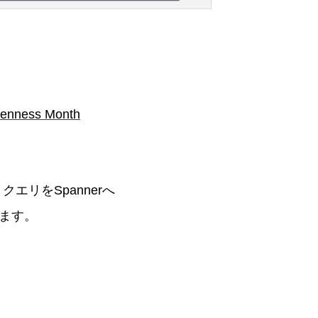
penness Month
エリをSpannerへ
ます。