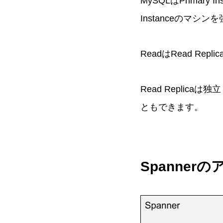
MySQLはPrimary
Instanceのマシ
ReadはRead R
Read Replic
ともできます。
Spanner