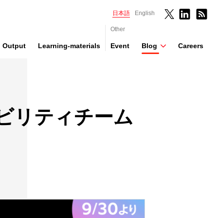
日本語
English
Other
Output
Learning-materials
Event
Blog
Careers
ビリティチーム