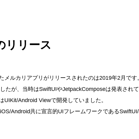
のリリース
たメルカリアプリがリリースされたのは2019年2月で
したが、当時はSwiftUIやJetpackComposeは発表
Kit/Android Viewで開発していました。
S/Android共に宣言的UIフレームワークであるSwiftUI/Je