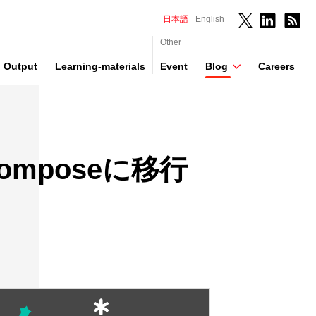
日本語
English
Other
Output
Learning-materials
Event
Blog
Careers
Composeに移行