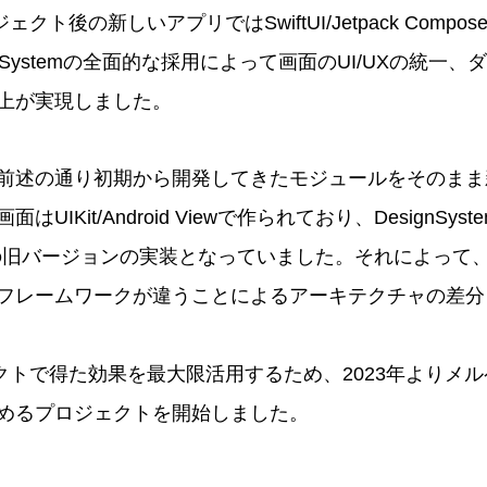
ジェクト後の新しいアプリではSwiftUI/Jetpack Comp
gnSystemの全面的な採用によって画面のUI/UXの統一
上が実現しました。
前述の通り初期から開発してきたモジュールをそのまま
UIKit/Android Viewで作られており、DesignSys
id Viewの旧バージョンの実装となっていました。それによって
Iフレームワークが違うことによるアーキテクチャの差
ジェクトで得た効果を最大限活用するため、2023年よりメ
めるプロジェクトを開始しました。