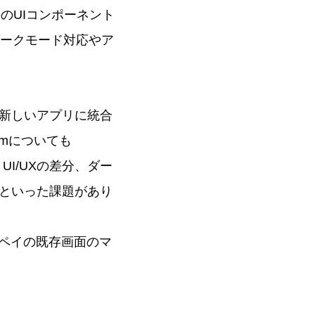
oseのUIコンポーネント
、ダークモード対応やア
新しいアプリに統合
temについても
、UI/UXの差分、ダー
分といった課題があり
ルペイの既存画面のマ