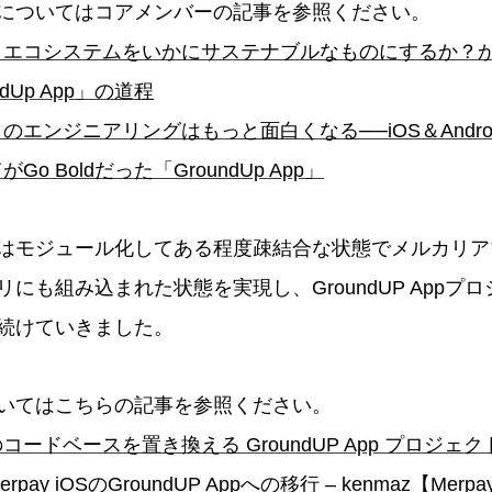
についてはコアメンバーの記事を参照ください。
とエコシステムをいかにサステナブルなものにするか？
dUp App」の道程
のエンジニアリングはもっと面白くなる──iOS＆Andro
o Boldだった「GroundUp App」
はモジュール化してある程度疎結合な状態でメルカリア
にも組み込まれた状態を実現し、GroundUP Appプ
続けていきました。
いてはこちらの記事を参照ください。
ードベースを置き換える GroundUP App プロジェ
y iOSのGroundUP Appへの移行 – kenmaz【Merpay & 