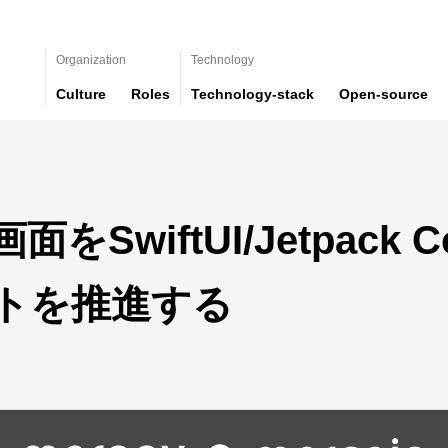
Organization
Technology
Culture
Roles
Technology-stack
Open-source
SwiftUI/Jetpack 
トを推進する